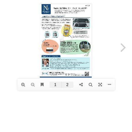
コ
ナ
ン
ビ
テ
ゲ
ン
ー
ツ
シ
へ
ョ
ス
ン
キ
に
ッ
移
プ
動