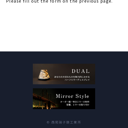
Please fill out the form on the previous page.
© 西尾硝子鏡工業所