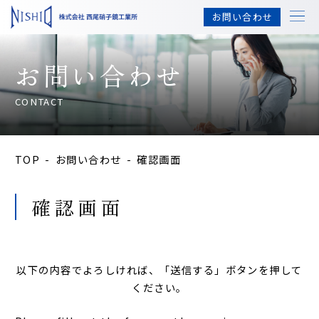
コ
ナ
お問い合わせ
ン
ビ
テ
ゲ
ン
ー
お問い合わせ
ツ
シ
へ
ョ
ス
ン
CONTACT
キ
に
ッ
移
プ
動
TOP
お問い合わせ
確認画面
確認画面
以下の内容でよろしければ、「送信する」ボタンを押して
ください。