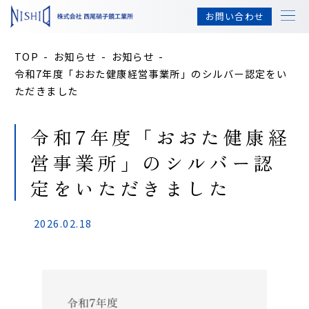
コ
ナ
お問い合わせ
ン
ビ
テ
ゲ
ン
ー
TOP
お知らせ
お知らせ
ツ
シ
令和7年度「おおた健康経営事業所」のシルバー認定をい
へ
ョ
ただきました
ス
ン
キ
に
ッ
移
令和7年度「おおた健康経
プ
動
営事業所」のシルバー認
定をいただきました
2026.02.18